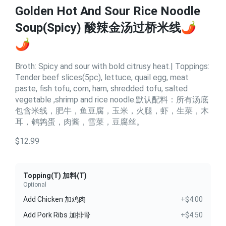
Golden Hot And Sour Rice Noodle
Soup(Spicy) 酸辣金汤过桥米线🌶️
🌶️
Broth: Spicy and sour with bold citrusy heat.| Toppings:
Tender beef slices(5pc), lettuce, quail egg, meat
paste, fish tofu, corn, ham, shredded tofu, salted
vegetable ,shrimp and rice noodle.默认配料：所有汤底
包含米线，肥牛，鱼豆腐，玉米，火腿，虾，生菜，木
耳，鹌鹑蛋，肉酱，雪菜，豆腐丝。
$12.99
Topping(T) 加料(T)
Optional
Add Chicken 加鸡肉
+$4.00
Add Pork Ribs 加排骨
+$4.50