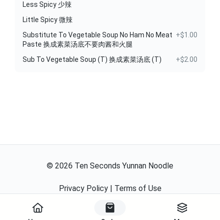
Less Spicy 少辣
Little Spicy 微辣
Substitute To Vegetable Soup No Ham No Meat
+$1.00
Paste 换成素菜汤底不要肉酱和火腿
Sub To Vegetable Soup (T) 换成素菜汤底 (T)
+$2.00
©
2026
Ten Seconds Yunnan Noodle
Privacy Policy
|
Terms of Use
Powered By