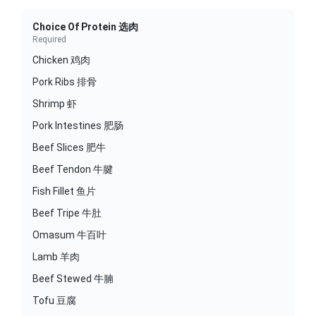
Choice Of Protein 选肉
Required
Chicken 鸡肉
Pork Ribs 排骨
Shrimp 虾
Pork Intestines 肥肠
Beef Slices 肥牛
Beef Tendon 牛腱
Fish Fillet 鱼片
Beef Tripe 牛肚
Omasum 牛百叶
Lamb 羊肉
Beef Stewed 牛腩
Tofu 豆腐